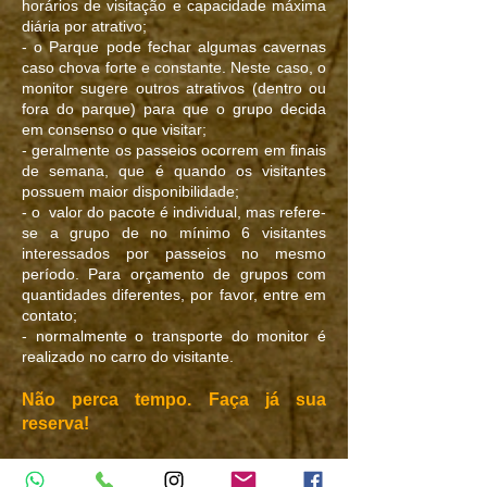
horários de visitação e capacidade máxima
diária por atrativo;
- o Parque pode fechar algumas cavernas
caso chova forte e constante. Neste caso, o
monitor sugere outros atrativos (dentro ou
fora do parque) para que o grupo decida
em consenso o que visitar;
- geralmente os passeios ocorrem em finais
de semana, que é quando os visitantes
possuem maior disponibilidade;
- o valor do pacote é individual, mas refere-
se a grupo de no mínimo 6 visitantes
interessados por passeios no mesmo
período. Para orçamento de grupos com
quantidades diferentes, por favor, entre em
contato;
- normalmente o transporte do monitor é
realizado no carro do visitante.
Não perca tempo. Faça já sua
reserva!