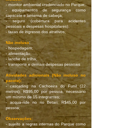
- monitor ambiental credenciado no Parque;
- equipamentos de segurança como
capacete e lanterna de cabeça;
- seguro (cobertura para acidentes
pessoais e despesas hospitalares);
- taxas de ingresso dos atrativos;
Não incluso
:
- hospedagem;
- alimentação;
- lanche de trilha;
- transporte e demais despesas pessoais
Atividades adicionais (Não incluso no
pacote):
- cascading na Cachoeira do Funil (22
metros): R$95,00 por pessoa, necessário
um mínimo de 15 integrantes;
- acqua-ride no rio Betari: R$45,00 por
pessoa;
Observações:
- sujeito
a regras internas do Parque como