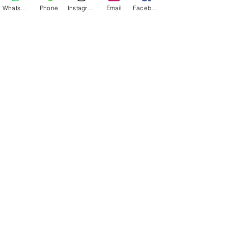
WhatsApp
Phone
Instagram
Email
Facebook
NUCLEO SANTANA